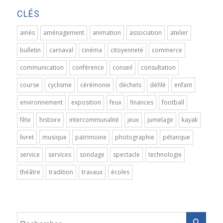
CLÉS
ainés
aménagement
animation
association
atelier
bulletin
carnaval
cinéma
citoyenneté
commerce
communication
conférence
conseil
consultation
course
cyclisme
cérémonie
déchets
défilé
enfant
environnement
exposition
feux
finances
football
fête
histoire
intercommunalité
jeux
jumelage
kayak
livret
musique
patrimoine
photographie
pétanque
service
services
sondage
spectacle
technologie
théâtre
tradition
travaux
écoles