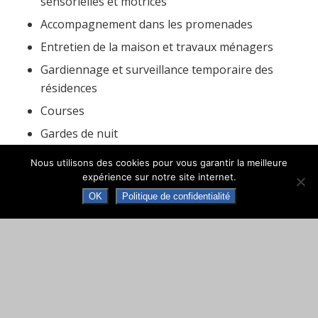
sensorielles et motrices
Accompagnement dans les promenades
Entretien de la maison et travaux ménagers
Gardiennage et surveillance temporaire des
résidences
Courses
Gardes de nuit
Nous utilisons des cookies pour vous garantir la meilleure
TARIFS : Tarif horaire de la prestation: 25.59 €
expérience sur notre site internet.
OK
Politique de confidentialité
Une Autorisation (agrément)
Délivrée par le Conseil Départemental des
Pyrénées Atlantiques (par Arrêté du 22-12-
2009)