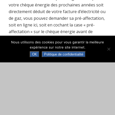
votre chèque énergie des prochaines années soit
directement déduit de votre facture d’électricité ou
de gaz, vous pouvez demander sa pré-affectation,
soit en ligne ici, soit en cochant la case « pré-
affectation » sur le chèque énergie avant de
l’envoyer à votre fournisseur.
Nous utilisons des cookies pour vous garantir la meilleure
expérience sur notre site internet.
Les autres types d’utilisation du chèque énergie
OK
Politique de confidentialité
Le chèque énergie peut également servir à payer :
vos factures d’électricité ou de gaz ;
des achats de combustibles pour votre
logement (fioul, propane, bois, etc.) ;
des travaux de rénovation énergétique ;
vos charges d’énergie incluses dans votre
redevance si vous êtes logé dans un logement-
foyer conventionné APL, un EHPAD, un EHPA