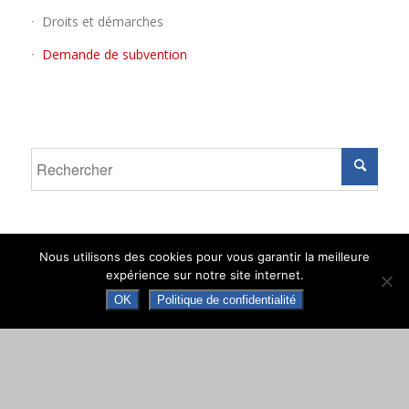
Droits et démarches
Demande de subvention
Nous utilisons des cookies pour vous garantir la meilleure
expérience sur notre site internet.
MAIRIE DE NAY
OK
Politique de confidentialité
Place de la République · 64800 NAY · CS 70034
Tél. +33 (0)5 59 61 90 30
Contacter la mairie de Nay