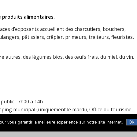
 produits alimentaires.
places d’exposants accueillent des charcutiers, bouchers,
ngers, pâtissiers, crêpier, primeurs, traiteurs, fleuristes,
 autres, des légumes bios, des œufs frais, du miel, du vin,
public : 7h00 à 14h
mping municipal (uniquement le mardi), Office du tourisme,
vette gratuite pour vous accompagner sur le marché,
ur vous garantir la meilleure expérience sur notre site internet.
OK