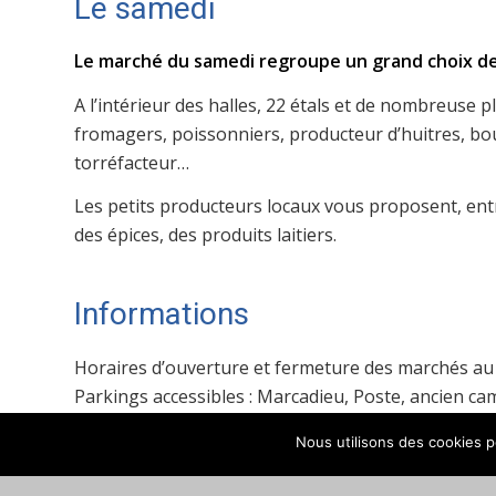
Le samedi
Le marché du samedi regroupe un grand choix de
A l’intérieur des halles, 22 étals et de nombreuse 
fromagers, poissonniers, producteur d’huitres, boula
torréfacteur…
Les petits producteurs locaux vous proposent, entre
des épices, des produits laitiers.
Informations
Horaires d’ouverture et fermeture des marchés au 
Parkings accessibles : Marcadieu, Poste, ancien ca
Place Saint-Roch et parking de la gendarmerie (Na
Nous utilisons des cookies po
rotation toutes les 10 minutes de 8h à 12h30).