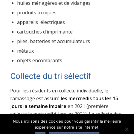
huiles ménagères et de vidanges
produits toxiques
appareils électriques
cartouches d’imprimante
piles, batteries et accumulateurs
métaux
objets encombrants
Collecte du tri sélectif
Pour les résidents en collecte individuelle, le
ramassage est assuré
les mercredis tous les 15
jours la semaine impaire
en 2021 (première
collecte le mercredi 6 janvier 2021). La collecte des
containers collectifs est assurée une fois par
Nous utilisons des cookies pour vous garantir la meilleure
expérience sur notre site internet.
semaine.