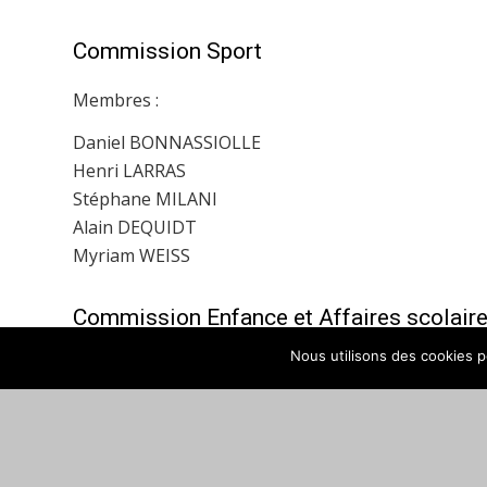
Commission Sport
Membres :
Daniel BONNASSIOLLE
Henri LARRAS
Stéphane MILANI
Alain DEQUIDT
Myriam WEISS
Commission Enfance et Affaires scolair
Nous utilisons des cookies po
Membres :
Martine VILLACAMPA
Mélie LAMBLIN
Corinne LEURIDAN