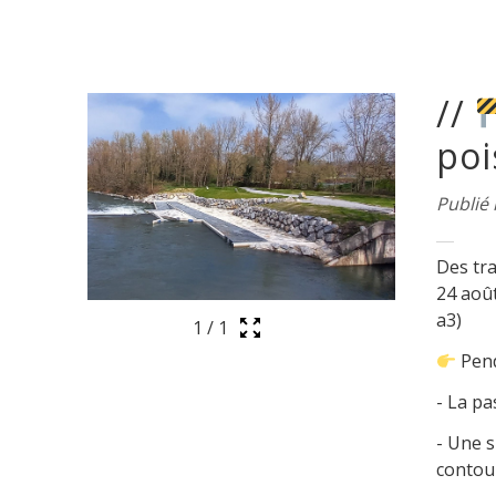
//
Page 1. 5 actualités sur 81 affichées sur cette page.
poi
Publié 
Des tra
24 aoû
a3)
1
/
1
Pend
- La pa
- Une s
contou