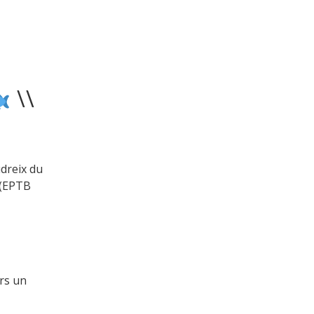
\\
udreix du
 (EPTB
ers un