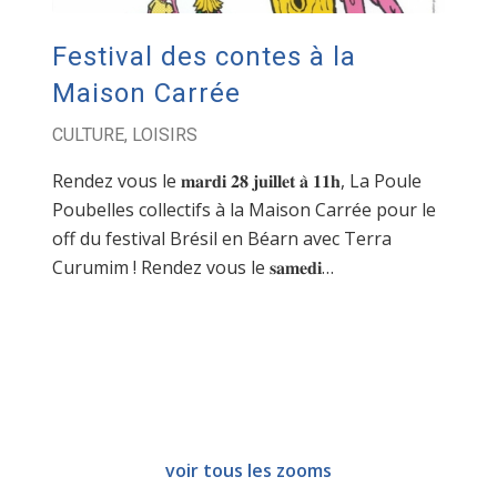
Festival des contes à la
Maison Carrée
CULTURE
,
LOISIRS
Rendez vous le 𝐦𝐚𝐫𝐝𝐢 𝟐𝟖 𝐣𝐮𝐢𝐥𝐥𝐞𝐭 𝐚̀ 𝟏𝟏𝐡, La Poule
Poubelles collectifs à la Maison Carrée pour le
off du festival Brésil en Béarn avec Terra
Curumim ! Rendez vous le 𝐬𝐚𝐦𝐞𝐝𝐢…
voir tous les zooms