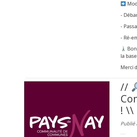
Moda
- Débar
- Passa
- Ré-em
Bonn
la base
Merci d
//
Com
! \\
Publié 