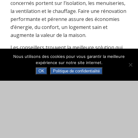
concernés portent sur l’isolation, les menuiseries,
la ventilation et le chauffage. Faire une rénovation
performante et pérenne assure des économies
d’énergie, du confort, un logement sain et
augmente la valeur de la maison.
Les conseillers trouvent la meilleure solution qui
permettra d’optimiser les coûts et d
e maximiser les
Nous utilisons des cookies pour vous garantir la meilleure
expérience sur notre site internet.
aides financières. Plus le projet est ambitieux, plus les
OK
Politique de confidentialité
aides mobilisables peuvent être fortes et cela quel que
soit le niveau des revenus. Ils vous orienteront vers le bon
dispositif d’aides en fonction de votre projet et de vos
revenus (se munir de la feuille d’imposition).
Que vous soyez propriétaire occupant ou
propriétaire bailleur d’un logem
ent, ou propriétaire
et/ou utilisateur d’un petit local tertiaire privé, vous
pouvez contacter nos conseillers au :