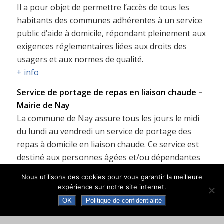
Il a pour objet de permettre l’accès de tous les
habitants des communes adhérentes à un service
public d’aide à domicile, répondant pleinement aux
exigences réglementaires liées aux droits des
usagers et aux normes de qualité.
+ info
Service de portage de repas en liaison chaude –
Mairie de Nay
La commune de Nay assure tous les jours le midi
du lundi au vendredi un service de portage des
repas à domicile en liaison chaude. Ce service est
destiné aux personnes âgées et/ou dépendantes
qui résident sur la commune.
Nous utilisons des cookies pour vous garantir la meilleure
+ info
expérience sur notre site internet.
OK
Politique de confidentialité
P
ortage des repas à domicile en liaison froide –
Communauté des Communes du Pays de Nay