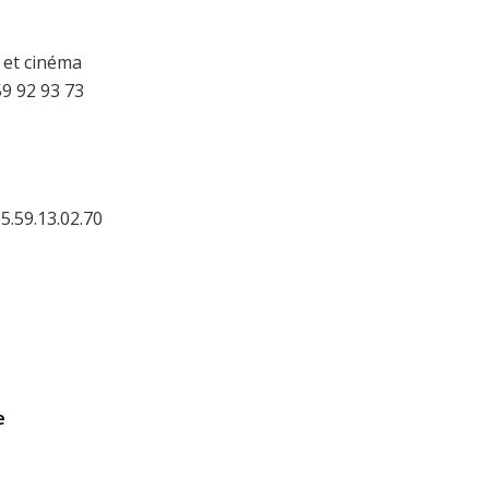
 et cinéma
9 92 93 73
5.59.13.02.70
e