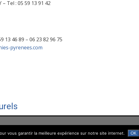
– Tel : 05 59 13 91 42
9 13 46 89 – 06 23 82 96 75
ies-pyrenees.com
urels
ur vous garantir la meilleure expérience sur notre site internet.
OK