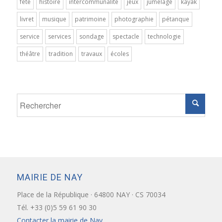
fête
histoire
intercommunalité
jeux
jumelage
kayak
livret
musique
patrimoine
photographie
pétanque
service
services
sondage
spectacle
technologie
théâtre
tradition
travaux
écoles
MAIRIE DE NAY
Place de la République · 64800 NAY · CS 70034
Tél. +33 (0)5 59 61 90 30
Contacter la mairie de Nay