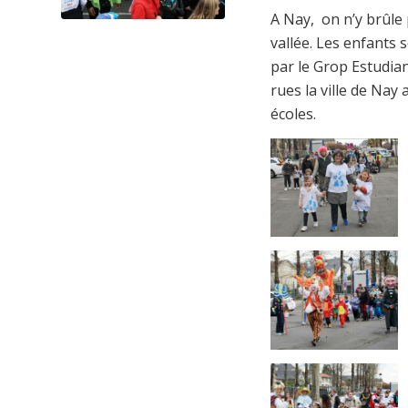
A Nay,
on n’y brûle
vallée. Les enfants
par le Grop Estudian
rues la ville de Nay 
écoles.