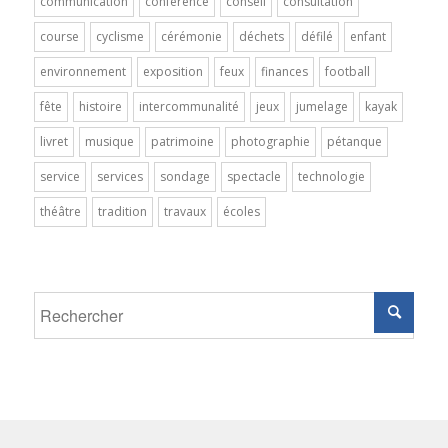
communication
conférence
conseil
consultation
course
cyclisme
cérémonie
déchets
défilé
enfant
environnement
exposition
feux
finances
football
fête
histoire
intercommunalité
jeux
jumelage
kayak
livret
musique
patrimoine
photographie
pétanque
service
services
sondage
spectacle
technologie
théâtre
tradition
travaux
écoles