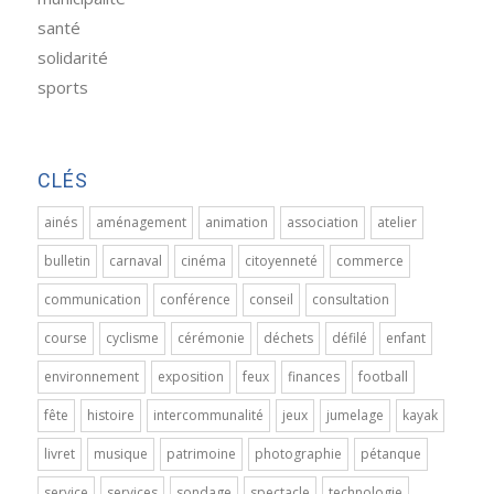
santé
solidarité
sports
CLÉS
ainés
aménagement
animation
association
atelier
bulletin
carnaval
cinéma
citoyenneté
commerce
communication
conférence
conseil
consultation
course
cyclisme
cérémonie
déchets
défilé
enfant
environnement
exposition
feux
finances
football
fête
histoire
intercommunalité
jeux
jumelage
kayak
livret
musique
patrimoine
photographie
pétanque
service
services
sondage
spectacle
technologie