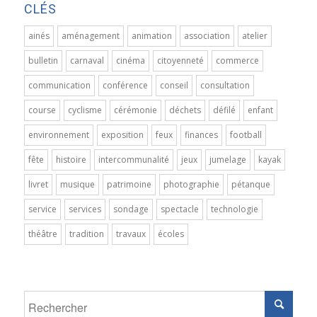
CLÉS
ainés
aménagement
animation
association
atelier
bulletin
carnaval
cinéma
citoyenneté
commerce
communication
conférence
conseil
consultation
course
cyclisme
cérémonie
déchets
défilé
enfant
environnement
exposition
feux
finances
football
fête
histoire
intercommunalité
jeux
jumelage
kayak
livret
musique
patrimoine
photographie
pétanque
service
services
sondage
spectacle
technologie
théâtre
tradition
travaux
écoles