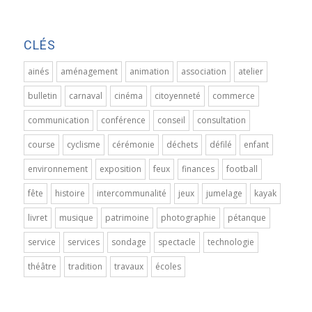
CLÉS
ainés
aménagement
animation
association
atelier
bulletin
carnaval
cinéma
citoyenneté
commerce
communication
conférence
conseil
consultation
course
cyclisme
cérémonie
déchets
défilé
enfant
environnement
exposition
feux
finances
football
fête
histoire
intercommunalité
jeux
jumelage
kayak
livret
musique
patrimoine
photographie
pétanque
service
services
sondage
spectacle
technologie
théâtre
tradition
travaux
écoles