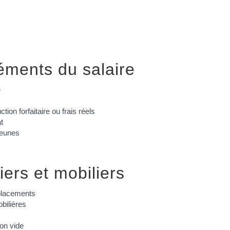
léments du salaire
e
tion forfaitaire ou frais réels
t
jeunes
ers et mobiliers
placements
bilières
on vide