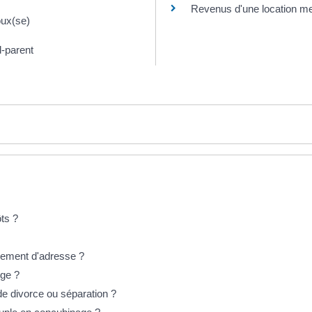
Revenus d'une location m
oux(se)
d-parent
ôts ?
gement d'adresse ?
rge ?
 de divorce ou séparation ?