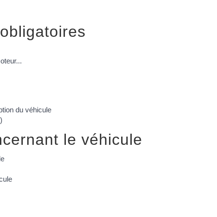
obligatoires
teur...
eption du véhicule
)
cernant le véhicule
le
cule