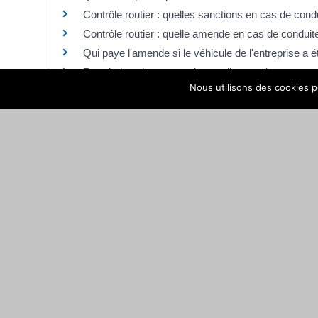
Contrôle routier : quelles sanctions en cas de con
Contrôle routier : quelle amende en cas de condui
Qui paye l'amende si le véhicule de l'entreprise a é
Retrait de points, amende : quelle sanction en cas d
Nous utilisons des cookies po
Peut-on fumer en voiture ?
Qui doit conduire avec un éthylotest antidémarrag
Comment savoir si j'ai un PV après un flash radar 
Amende majorée sans avoir reçu d'avis de contrav
Mise en fourrière : comment contester et se faire 
Dépannage sur autoroute : quelles sont les règles et
Le débridage d'une moto est-il autorisé ?
Quelle est la longueur maximale autorisée d'une vo
Est-il interdit de klaxonner en voiture ?
Est-il interdit de faire des appels de phare ?
Quelle amende en cas de fraude au péage d'autoro