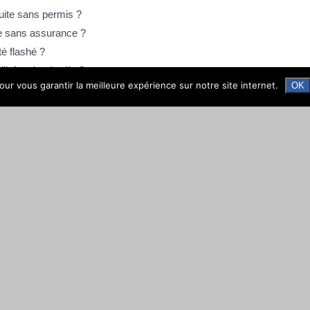
duite sans permis ?
te sans assurance ?
té flashé ?
'infraction à vélo ?
ur vous garantir la meilleure expérience sur notre site internet.
OK
e (EAD) ?
?
ention : comment contester ?
rembourser ?
 les tarifs ?
iture tractant une remorque ?
ute ?