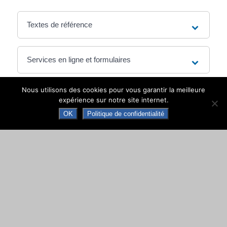
Textes de référence
Services en ligne et formulaires
Nous utilisons des cookies pour vous garantir la meilleure
Questions ? Réponses !
expérience sur notre site internet.
Peut-on s'inscrire sur la liste électorale d'une
OK
Politique de confidentialité
mairie et voter la même année ?
Peut-on voter par internet pour les élections
politiques ?
Quelles sont les dates des prochaines
élections ?
Comment consulter les listes électorales ?
Refus d'inscription, radiation de la liste
électorale par le maire : que faire ?