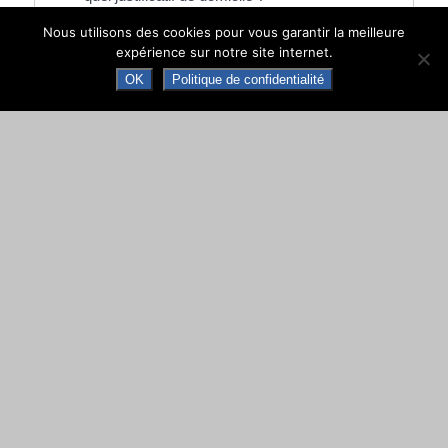
Nous utilisons des cookies pour vous garantir la meilleure
expérience sur notre site internet.
Et aussi
OK
Politique de confidentialité
Élections politiques : déroulement du scrutin
Papiers - Citoyenneté - Élections
Carte électorale
Papiers - Citoyenneté - Élections
©
Direction de l'information légale et administrative
comarquage developpé par
baseo.io
MAIRIE DE NAY
Place de la République · 64800 NAY · CS 70034