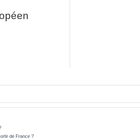
ropéen
?
ortir de France ?