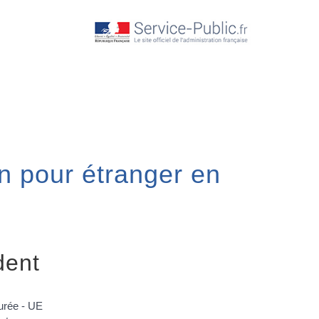
on pour étranger en
dent
urée - UE