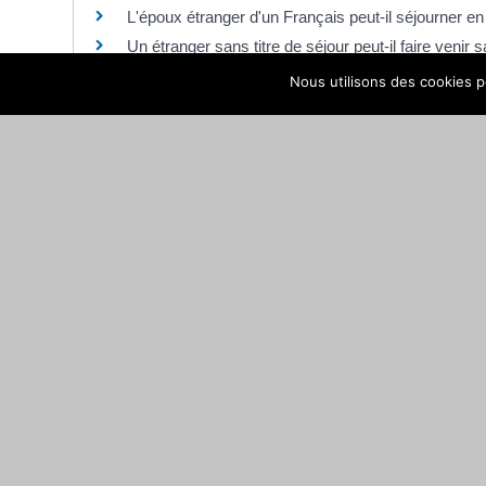
L'époux étranger d'un Français peut-il séjourner e
Un étranger sans titre de séjour peut-il faire venir 
Nous utilisons des cookies po
Pour en savoir plus
Étranger non européen : faire venir son époux et 
Office français de l'immigration et de l'intégration (Ofii)
©
Direction de l'information légale et administrative
comarquage developpé par
baseo.io
MAIRIE DE NAY
Place de la République · 64800 NAY · CS 70034