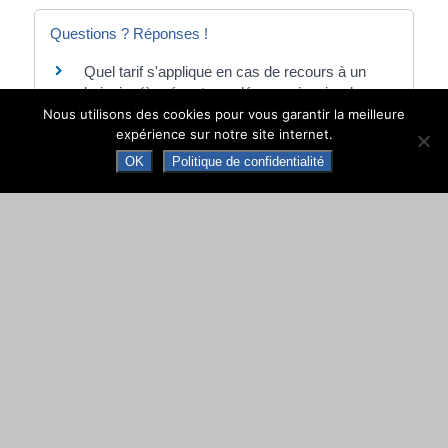
Questions ? Réponses !
Quel tarif s'applique en cas de recours à un
huissier (à présent appelé commissaire de
justice) dans un litige locatif ?
Nous utilisons des cookies pour vous garantir la meilleure
expérience sur notre site internet.
Un locataire peut-il quitter son logement sans
préavis ?
OK
Politique de confidentialité
Et aussi
Loyers impayés et expulsion du locataire
Logement
©
Direction de l'information légale et administrative
comarquage developpé par
baseo.io