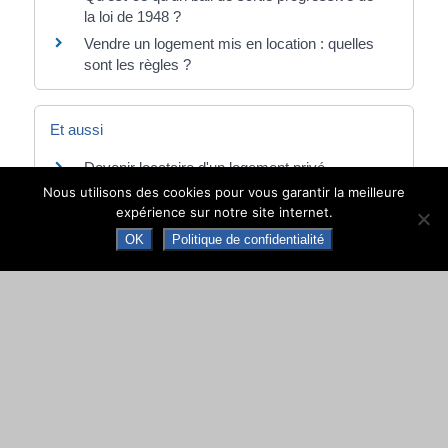
la loi de 1948 ?
Vendre un logement mis en location : quelles
sont les règles ?
Et aussi
Devenir locataire d'un logement privé
Logement
Nous utilisons des cookies pour vous garantir la meilleure
Location immobilière : contrat de location
expérience sur notre site internet.
(bail)
OK
Politique de confidentialité
Logement
Location immobilière : loyer
Logement
Location immobilière : obligations du
propriétaire (bailleur)
Logement
Location immobilière : obligations du locataire
Logement