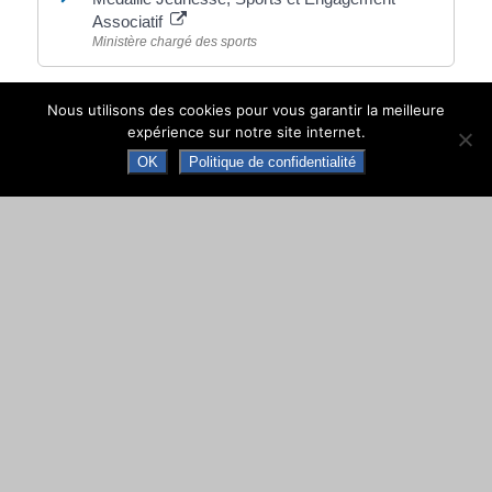
Associatif
Ministère chargé des sports
Nous utilisons des cookies pour vous garantir la meilleure
expérience sur notre site internet.
©
Direction de l'information légale et administrative
OK
Politique de confidentialité
comarquage developpé par
baseo.io
MAIRIE DE NAY
Place de la République · 64800 NAY · CS 70034
Tél. +33 (0)5 59 61 90 30
Contacter la mairie de Nay
Ouverture au public
Les lundis, mercredis et vendredis