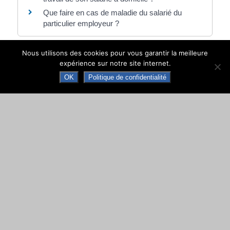
Que faire en cas de maladie du salarié du
particulier employeur ?
Nous utilisons des cookies pour vous garantir la meilleure
Et aussi
expérience sur notre site internet.
Conflits du travail dans le secteur privé
OK
Politique de confidentialité
Travail - Formation
Chômage : démarches auprès de Pôle
emploi
Social - Santé
Assistante maternelle
Travail - Formation
Salarié au pair, jeune au pair et stagiaire aide
familial étranger
Travail - Formation
Pour en savoir plus
Site officiel du particulier employeur et du