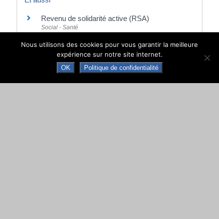
Revenu de solidarité active (RSA)
Social - Santé
Allocation chômage d'aide au retour à l'emploi
Nous utilisons des cookies pour vous garantir la meilleure
(ARE)
expérience sur notre site internet.
Social - Santé
OK
Politique de confidentialité
Allocation de solidarité spécifique (ASS) et
aides à la reprise d'activité
Social - Santé
Quel droit aux allocations chômage lors d'un
retour en France ?
Travail - Formation
©
Direction de l'information légale et administrative
comarquage developpé par
baseo.io