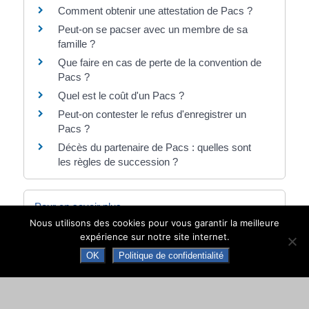
Comment obtenir une attestation de Pacs ?
Peut-on se pacser avec un membre de sa
famille ?
Que faire en cas de perte de la convention de
Pacs ?
Quel est le coût d'un Pacs ?
Peut-on contester le refus d'enregistrer un
Pacs ?
Décès du partenaire de Pacs : quelles sont
les règles de succession ?
Pour en savoir plus
Nous utilisons des cookies pour vous garantir la meilleure
Guide de la location en cas de Pacs
expérience sur notre site internet.
Agence nationale pour l'information sur le logement
OK
Politique de confidentialité
(Anil)