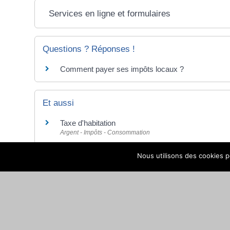
Services en ligne et formulaires
Questions ? Réponses !
Comment payer ses impôts locaux ?
Et aussi
Taxe d'habitation
Argent - Impôts - Consommation
Nous utilisons des cookies po
Pour en savoir plus
Comment sont calculés mes impôts locaux ?
Ministère chargé des finances
Site des impôts
Ministère chargé des finances
Brochure pratique - Impôts locaux 2022