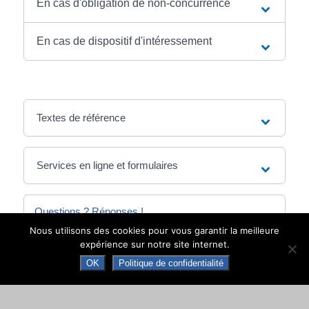
En cas d'obligation de non-concurrence
En cas de dispositif d'intéressement
Textes de référence
Services en ligne et formulaires
Questions ? Réponses !
Nous utilisons des cookies pour vous garantir la meilleure
Un ressortissant européen salarié en France
expérience sur notre site internet.
a-t-il les mêmes droits qu'un salarié
OK
Politique de confidentialité
français ?