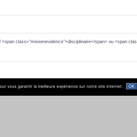
tif <span class="miseenevidence">disciplinaire</span> ou <span cla
ur vous garantir la meilleure expérience sur notre site internet.
OK
de son contrat ?
 contrat de travail ?