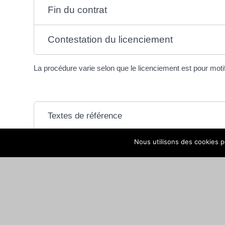
Fin du contrat
Contestation du licenciement
La procédure varie selon que le licenciement est pour mo
Textes de référence
Nous utilisons des cookies po
Services en ligne et formulaires
Questions ? Réponses !
Quels sont les documents remis au salarié à la fin 
Peut-on garder la mutuelle de l'entreprise à la fin du