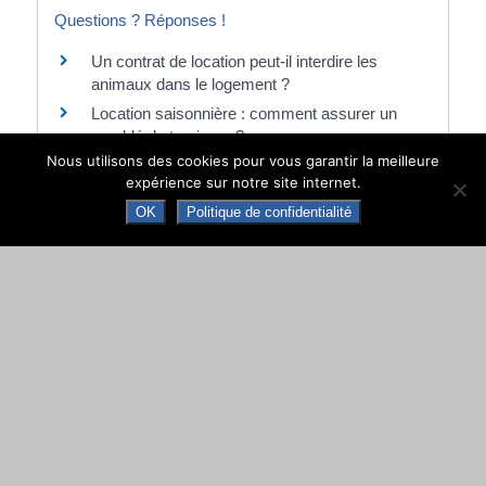
Questions ? Réponses !
Un contrat de location peut-il interdire les
animaux dans le logement ?
Location saisonnière : comment assurer un
meublé de tourisme ?
Nous utilisons des cookies pour vous garantir la meilleure
expérience sur notre site internet.
Et aussi
OK
Politique de confidentialité
Aides aux vacances
Loisirs - Sports - Culture
Impôt sur le revenu - Revenus d'une location
meublée
Argent - Impôts - Consommation
Mettre en location sa résidence
secondaire (meublé de tourisme)
Loisirs - Sports - Culture
Mettre en location sa résidence principale
(meublé de tourisme)
Loisirs - Sports - Culture