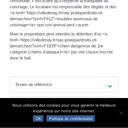
l'immeuble, c'est-à-dire qu'il respecte la tranquillité du
voisinage. Le locataire est responsable des dégâts et des
<a href="https://villedenay.fr/nay-pratique/droits-et-
demarches/?xml=F612">troubles anormaux de
voisinage</a> que son animal peut causer.
Mais le propriétaire peut interdire la détention d'un <a
href="https://villedenay.fr/nay-pratique/droits-et-
demarches/?xml=F1839">chien dangereux de 1re
catégorie (chiens d'attaque)</a> par une clause inscrite
dans le bail.
Textes de référence
Et aussi
Nous utilisons des cookies pour vous garantir la meilleure
expérience sur notre site internet.
Troubles de voisinage : bruits de
OK
Politique de confidentialité
comportement
Logement