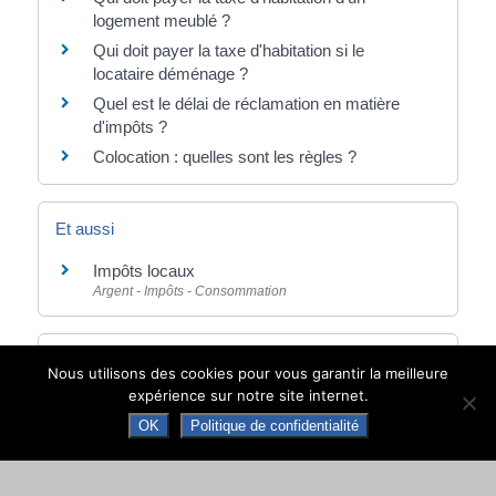
logement meublé ?
Qui doit payer la taxe d'habitation si le
locataire déménage ?
Quel est le délai de réclamation en matière
d'impôts ?
Colocation : quelles sont les règles ?
Et aussi
Impôts locaux
Argent - Impôts - Consommation
Pour en savoir plus
Nous utilisons des cookies pour vous garantir la meilleure
expérience sur notre site internet.
Je vis en colocation ou en concubinage, qui
doit payer la taxe d'habitation ?
OK
Politique de confidentialité
Ministère chargé des finances
Suis-je concerné par la réforme de la taxe