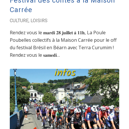
Festival des contes à la Maison
Carrée
CULTURE
,
LOISIRS
Rendez vous le 𝐦𝐚𝐫𝐝𝐢 𝟐𝟖 𝐣𝐮𝐢𝐥𝐥𝐞𝐭 𝐚̀ 𝟏𝟏𝐡, La Poule
Poubelles collectifs à la Maison Carrée pour le off
du festival Brésil en Béarn avec Terra Curumim !
Rendez vous le 𝐬𝐚𝐦𝐞𝐝𝐢…