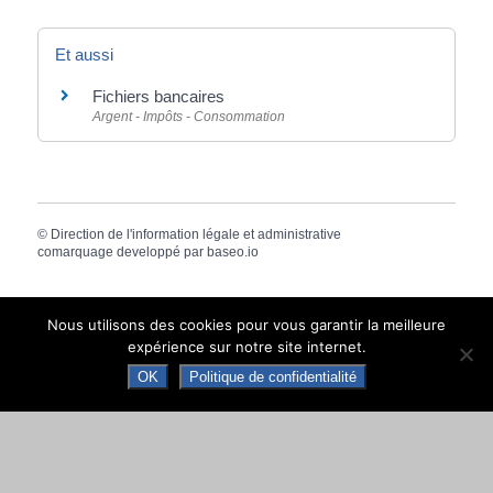
Et aussi
Fichiers bancaires
Argent - Impôts - Consommation
©
Direction de l'information légale et administrative
comarquage developpé par
baseo.io
Nous utilisons des cookies pour vous garantir la meilleure
expérience sur notre site internet.
OK
Politique de confidentialité
MAIRIE DE NAY
Place de la République · 64800 NAY · CS 70034
Tél. +33 (0)5 59 61 90 30
Contacter la mairie de Nay