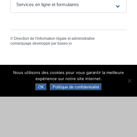
Services en ligne et formulaires
©
Direction de l'information légale et administrative
comarquage developpé par
baseo.io
Nous utilisons des cookies pour vous garantir la meilleure
expérience sur notre site internet.
MAIRIE DE NAY
OK
Politique de confidentialité
Place de la République · 64800 NAY · CS 70034
Tél. +33 (0)5 59 61 90 30
Contacter la mairie de Nay
Ouverture au public
Les lundis, mercredis et vendredis
de 8h00 à 12h00 et de 13h30 à 17h00