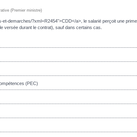
rative (Premier ministre)
/droits-et-demarches/?xml=R2454">CDD</a>, le salarié perçoit une pri
 versée durant le contrat), sauf dans certains cas.
 compétences (PEC)