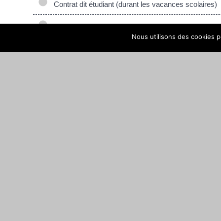
Contrat dit étudiant (durant les vacances scolaires)
Contrat saisonnier (agriculture)
Nous utilisons des cookies po
Textes de référence
©
Direction de l'information légale et administrative
comarquage developpé par
baseo.io
MAIRIE DE NAY
Place de la République · 64800 NAY · CS 70034