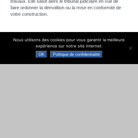
travaux. Elle saisit alors le tribunal judiciaire en vue de
faire ordonner la démolition ou la mise en conformité de
votre construction.
Nous utilisons des cookies pour vous garantir la meilleure
Textes de référence
expérience sur notre site internet.
OK
Politique de confidentialité
Et aussi
Autorisation d'urbanisme
Logement
Travaux
Logement
©
Direction de l'information légale et administrative
comarquage developpé par
baseo.io