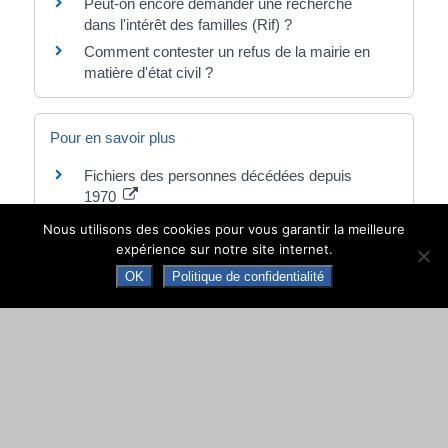
Peut-on encore demander une recherche
dans l'intérêt des familles (Rif) ?
Comment contester un refus de la mairie en
matière d'état civil ?
Pour en savoir plus
Fichiers des personnes décédées depuis
1970
Institut national de la statistique et des études
Nous utilisons des cookies pour vous garantir la meilleure
économiques (Insee)
expérience sur notre site internet.
OK
Politique de confidentialité
©
Direction de l'information légale et administrative
comarquage developpé par
baseo.io