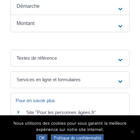
Démarche
Montant
Textes de référence
Services en ligne et formulaires
Pour en savoir plus
Site "Pour les personnes âgées.fr"
(personnes âgées en perte d'autonomie)
Nous utilisons des cookies pour vous garantir la meilleure
Caisse nationale de solidarité pour l'autonomie
expérience sur notre site internet.
(CNSA)
Site "Pour bien vieillir.fr" (personnes âgées)
OK
Politique de confidentialité