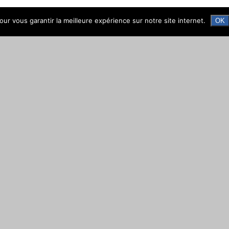
ur vous garantir la meilleure expérience sur notre site internet.
OK
H) ?
 handicapé
nelle des personnes handicapées (Agefiph)