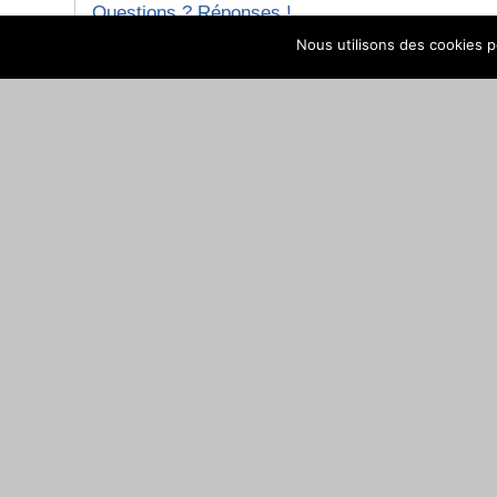
Questions ? Réponses !
Nous utilisons des cookies po
Comment être reconnu travailleur handicapé (RQT
Et aussi
Aides financières pour l'embauche d'un travailleur
Ressources humaines
Pour en savoir plus
Obligation d'emploi des travailleurs handicapés
Ministère chargé du travail
Site de l'Agefiph
Association de gestion du fonds pour l'insertion profession
©
Direction de l'information légale et administrative