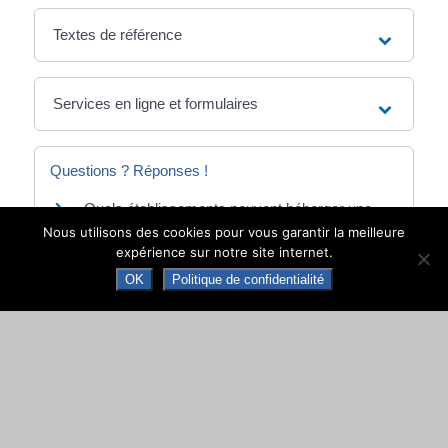
Textes de référence
Services en ligne et formulaires
Questions ? Réponses !
Quels établissements peuvent héberger une
personne en situation de précarité ?
Nous utilisons des cookies pour vous garantir la meilleure
expérience sur notre site internet.
OK
Politique de confidentialité
Et aussi
Hébergement social
Social - Santé
Carte d'identité
Papiers - Citoyenneté - Élections
Élections
Papiers - Citoyenneté - Élections