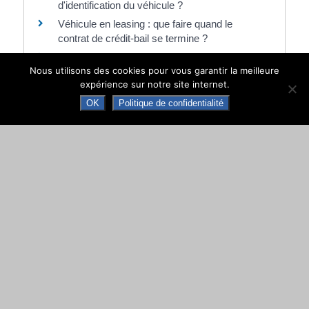
d'identification du véhicule ?
Véhicule en leasing : que faire quand le
contrat de crédit-bail se termine ?
Contrôle technique du véhicule : obligatoire ou
Nous utilisons des cookies pour vous garantir la meilleure
dispense ?
expérience sur notre site internet.
Un professionnel automobile peut-il se
OK
Politique de confidentialité
charger d'une demande de carte grise ?
Et aussi
Véhicule à détruire et carte grise
Transports - Mobilité
Immatriculation d'un véhicule d'occasion par
son nouveau propriétaire
Transports - Mobilité
Location avec option d'achat d'un véhicule
Argent - Impôts - Consommation
Achat d'un véhicule neuf ou d'occasion
Argent - Impôts - Consommation
Contrôle technique d'une voiture particulière