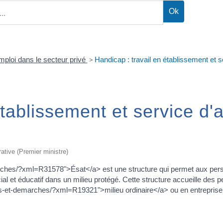
mploi dans le secteur privé
>
Handicap : travail en établissement et se
tablissement et service d'ai
rative (Premier ministre)
emarches/?xml=R31578">Ésat</a> est une structure qui permet aux pers
cial et éducatif dans un milieu protégé. Cette structure accueille de
droits-et-demarches/?xml=R19321">milieu ordinaire</a> ou en entrepris