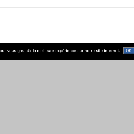
ur vous garantir la meilleure expérience sur notre site internet.
OK
s travailleurs handicapés ?
tes handicapés (AAH) ?
H) ?