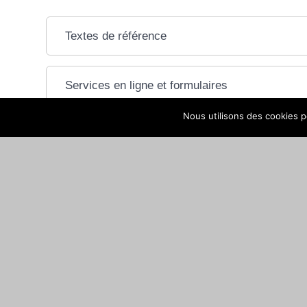
Textes de référence
Services en ligne et formulaires
Nous utilisons des cookies po
Questions ? Réponses !
Qu'est-ce que le dispositif d'emploi accompagné de
Peut-on travailler et toucher l'allocation aux adul
Comment être reconnu travailleur handicapé (RQT
Et aussi
Handicap et emploi dans le secteur privé
Travail - Formation