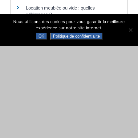
Location meublée ou vide : quelles
différences ?
Nous utilisons des cookies pour vous garantir la meilleure
Quelles sont les règles d'un bail mobilité ?
expérience sur notre site internet.
OK
Politique de confidentialité
Et aussi
Rédaction du bail d'habitation (contrat de
location)
Logement
©
Direction de l'information légale et administrative
comarquage developpé par
baseo.io