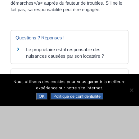
démarches</a> auprès du fauteur de troubles. S'il ne le
fait pas, sa responsabilité peut être engagée.
Questions ? Réponses !
Le propriétaire est-il responsable des
nuisances causées par son locataire ?
Et aussi
Nous utilisons des cookies pour vous garantir la meilleure
Troubles de voisinage
expérience sur notre site internet.
Logement
OK
Politique de confidentialité
Aide aux travaux d'insonorisation d'un
logement proche d'un aéroport
Logement
Pour en savoir plus