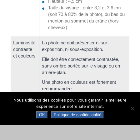
Hauteur : 4,5 cm
Taille du visage : entre 3,2 et 3,6 cm
(soit 70 à 80% de la photo), du bas du
menton au sommet du crâne (hors
cheveux)
Luminosité,
La photo ne doit présenter ni sur-
contraste
exposition, ni sous-exposition.
et couleurs
Elle doit être correctement contrastée,
sans ombre portée sur le visage ou en
arrière-plan.
Une photo en couleurs est fortement
recommandée.
Nous utilisons des cookies pour vous garantir la meilleure
Fond
Le fond doit être uni, de couleur claire
expérience sur notre site internet.
(bleu clair ou gris clair par exemple).
OK
Politique de confidentialité
Le fond blanc est interdit.
Tête
La tête doit être nue (pas de chapeau,