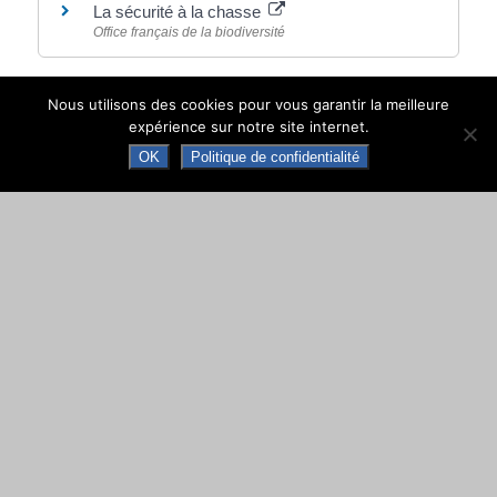
La sécurité à la chasse
Office français de la biodiversité
Nous utilisons des cookies pour vous garantir la meilleure
expérience sur notre site internet.
©
Direction de l'information légale et administrative
OK
Politique de confidentialité
comarquage developpé par
baseo.io
MAIRIE DE NAY
Place de la République · 64800 NAY · CS 70034
Tél. +33 (0)5 59 61 90 30
Contacter la mairie de Nay
Ouverture au public
Les lundis, mercredis et vendredis